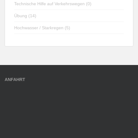
Technische Hilfe auf Verkehrswegen (0)
Übung (14)
Hochwasser / Starkregen (5)
ANFAHRT