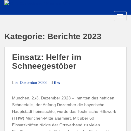
S
k
i
TOGG
p
t
Kategorie:
Berichte 2023
o
m
a
Einsatz: Helfer im
i
n
Schneegestöber
c
o
5. Dezember 2023
thw
n
t
e
München, 2./3. Dezember 2023 – Inmitten des heftigen
n
Schneefalls, der Anfang Dezember die bayerische
t
Hauptstadt heimsuchte, wurde das Technische Hilfswerk
(THW) München-Mitte alarmiert. Mit über 60
Einsatzkräften rückte der Ortsverband zu vielen