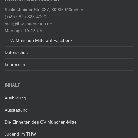
e
e
f
Schleißheimer Str. 387, 80935 München
H
a
(+49) 089 / 323-4000
e
h
mail@thw-muenchen.de
l
r
Montags: 19-22 Uhr
f
g
e
THW München Mitte auf Facebook
u
r
t
Datenschutz
i
z
m
u
Impressum
a
g
k
t
INHALT
i
v
Ausbildung
e
n
Ausstattung
E
Die Einheiten des OV München-Mitte
i
n
Jugend im THW
s