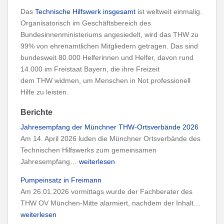
Das
Technische Hilfswerk insgesamt
ist weltweit einmalig.
Organisatorisch im Geschäftsbereich des
Bundesinnenministeriums angesiedelt, wird das THW zu
99% von ehrenamtlichen Mitgliedern getragen. Das sind
bundesweit 80.000 Helferinnen und Helfer, davon rund
14.000 im Freistaat Bayern, die ihre Freizeit
dem THW widmen, um Menschen in Not professionell
Hilfe zu leisten.
Berichte
Jahresempfang der Münchner THW-Ortsverbände 2026
Am 14. April 2026 luden die Münchner Ortsverbände des
Technischen Hilfswerks zum gemeinsamen
J
Jahresempfang…
weiterlesen
a
Pumpeinsatz in Freimann
h
Am 26.01.2026 vormittags wurde der Fachberater des
r
P
THW OV München-Mitte alarmiert, nachdem der Inhalt…
e
u
weiterlesen
s