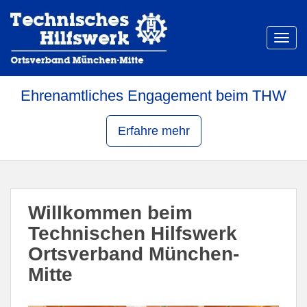
S
k
i
TOGG
p
t
o
Ehrenamtliches Engagement beim THW
m
a
Erfahre mehr
i
n
c
o
n
Willkommen beim
t
e
Technischen Hilfswerk
n
Ortsverband München-
t
Mitte