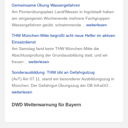
m
e
Gemeinsame Übung Wassergefahren
p
m
Am Pionierübungsplatz Land/Wasser in Ingolstadt haben
e
p
am vergangenen Wochenende mehrere Fachgruppen
i
f
G
Wassergefahren geübt, schwimmende…
weiterlesen
n
a
e
s
THW München-Mitte begrüßt acht neue Helfer im aktiven
n
m
a
Einsatzdienst
g
e
t
Am Samstag fand beim THW München-Mitte die
d
i
z
Abschlussprüfung der Grundausbildung statt, und wir
e
n
i
T
freuen…
weiterlesen
r
s
n
H
M
a
Sonderausbildung: THW übt an Gefahrgutzug
F
W
ü
m
(AvT) Am 07.11. stand ein besonderer Ausbildungszug in
r
M
n
e
S
München: Der Gefahrgut-Übungszug der DB InfraGO…
e
ü
c
Ü
o
weiterlesen
i
n
h
b
n
m
c
n
u
DWD Wetterwarnung für Bayern
d
a
h
e
n
e
n
e
r
g
r
n
n
T
W
a
-