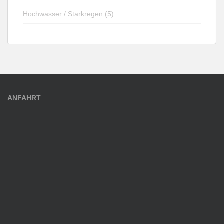
Hochwasser / Starkregen (5)
ANFAHRT