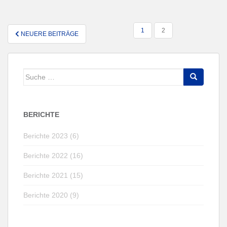
SEITENNUMMERIERUNG
1
2
NEUERE BEITRÄGE
DER
BEITRÄGE
Suche
nach:
BERICHTE
Berichte 2023 (6)
Berichte 2022 (16)
Berichte 2021 (15)
Berichte 2020 (9)