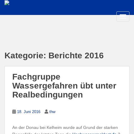
S
k
i
TOGG
p
t
o
m
a
Kategorie:
Berichte 2016
i
n
c
Fachgruppe
o
Wassergefahren übt unter
n
Realbedingungen
t
e
n
18. Juni 2016
thw
t
An der Donau bei Kelheim wurde auf Grund der starken