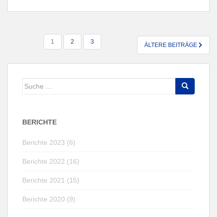
SEITENNUMMERIERUNG
1
2
3
ÄLTERE BEITRÄGE
DER
BEITRÄGE
Suche
nach:
BERICHTE
Berichte 2023 (6)
Berichte 2022 (16)
Berichte 2021 (15)
Berichte 2020 (9)