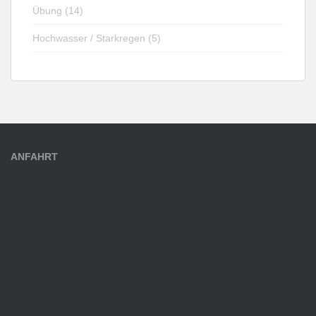
Übung (14)
Hochwasser / Starkregen (5)
ANFAHRT