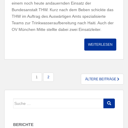
einem noch heute andauernden Einsatz der
Bundesanstalt THW. Kurz nach dem Beben schickte das
THW im Auftrag des Auswärtigen Amts spezialisierte
Teams zur Trinkwasseraufbereitung nach Haiti. Auch der
OV München Mitte stellte dabei zwei Einsatzleiter.
WEITERLESEN
SEITENNUMMERIERUNG
1
2
ÄLTERE BEITRÄGE
DER
BEITRÄGE
Suche
nach:
BERICHTE