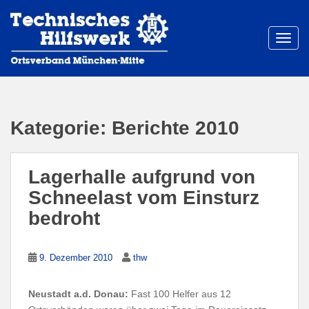
S
k
i
TOGG
p
t
o
m
a
Kategorie:
Berichte 2010
i
n
c
Lagerhalle aufgrund von
o
Schneelast vom Einsturz
n
bedroht
t
e
n
9. Dezember 2010
thw
t
Neustadt a.d. Donau:
Fast 100 Helfer aus 12