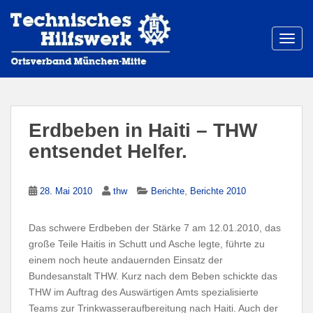
S
k
i
TOGG
p
t
o
m
a
Erdbeben in Haiti – THW
i
entsendet Helfer.
n
c
o
,
28. Mai 2010
thw
Berichte
Berichte 2010
n
t
Das schwere Erdbeben der Stärke 7 am 12.01.2010, das
e
große Teile Haitis in Schutt und Asche legte, führte zu
n
einem noch heute andauernden Einsatz der
t
Bundesanstalt THW. Kurz nach dem Beben schickte das
THW im Auftrag des Auswärtigen Amts spezialisierte
Teams zur Trinkwasseraufbereitung nach Haiti. Auch der