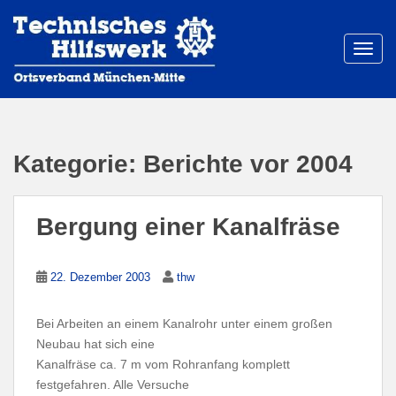
S
k
i
TOGG
p
t
o
m
a
Kategorie:
Berichte vor 2004
i
n
c
Bergung einer Kanalfräse
o
n
t
22. Dezember 2003
thw
e
n
Bei Arbeiten an einem Kanalrohr unter einem großen
t
Neubau hat sich eine
Kanalfräse ca. 7 m vom Rohranfang komplett
festgefahren. Alle Versuche