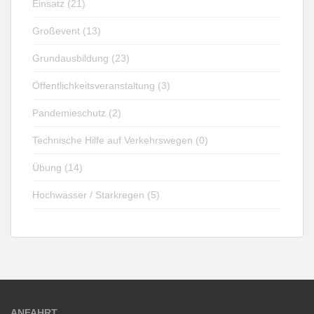
Einsatz (21)
Großevent (13)
Grundausbildung (23)
Öffentlichkeitsveranstaltung (3)
Pandemieschutz (2)
Technische Hilfe auf Verkehrswegen (0)
Übung (14)
Hochwasser / Starkregen (5)
ANFAHRT