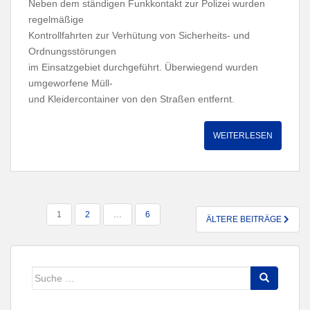
Neben dem ständigen Funkkontakt zur Polizei wurden
regelmäßige
Kontrollfahrten zur Verhütung von Sicherheits- und
Ordnungsstörungen
im Einsatzgebiet durchgeführt. Überwiegend wurden
umgeworfene Müll-
und Kleidercontainer von den Straßen entfernt.
WEITERLESEN
SEITENNUMMERIERUNG
1
2
…
6
ÄLTERE BEITRÄGE
DER
BEITRÄGE
Suche
nach: