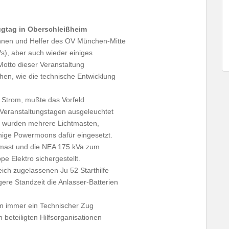
ugtag in Oberschleißheim
rinnen und Helfer des OV München-Mitte
Vs), aber auch wieder einiges
Motto dieser Veranstaltung
ehen, wie die technische Entwicklung
 Strom, mußte das Vorfeld
 Veranstaltungstagen ausgeleuchtet
, wurden mehrere Lichtmasten,
nige Powermoons dafür eingesetzt.
tmast und die NEA 175 kVa zum
e Elektro sichergestellt.
ch zugelassenen Ju 52 Starthilfe
ere Standzeit die Anlasser-Batterien
m immer ein Technischer Zug
beteiligten Hilfsorganisationen