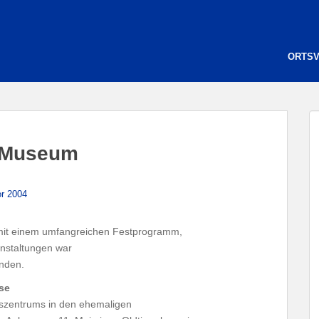
ORTS
s Museum
or 2004
 mit einem umfangreichen Festprogramm,
anstaltungen war
nden.
se
rszentrums in den ehemaligen