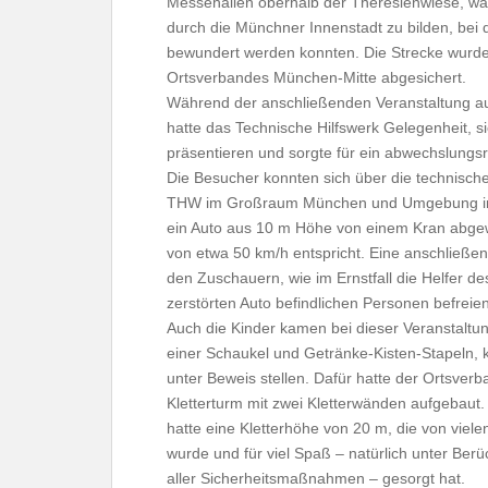
Messehallen oberhalb der Theresienwiese, war
durch die Münchner Innenstadt zu bilden, bei
bewundert werden konnten. Die Strecke wurde
Ortsverbandes München-Mitte abgesichert.
Während der anschließenden Veranstaltung au
hatte das Technische Hilfswerk Gelegenheit, sic
präsentieren und sorgte für ein abwechslun
Die Besucher konnten sich über die technisch
THW im Großraum München und Umgebung inf
ein Auto aus 10 m Höhe von einem Kran abgewo
von etwa 50 km/h entspricht. Eine anschließe
den Zuschauern, wie im Ernstfall die Helfer des
zerstörten Auto befindlichen Personen befreie
Auch die Kinder kamen bei dieser Veranstaltu
einer Schaukel und Getränke-Kisten-Stapeln, k
unter Beweis stellen. Dafür hatte der Ortsve
Kletterturm mit zwei Kletterwänden aufgebaut.
hatte eine Kletterhöhe von 20 m, die von viele
wurde und für viel Spaß – natürlich unter Berü
aller Sicherheitsmaßnahmen – gesorgt hat.