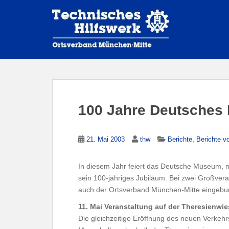
S
k
i
p
t
o
m
a
i
100 Jahre Deutsche
n
c
o
,
21. Mai 2003
thw
Berichte
Berichte v
n
t
In diesem Jahr feiert das Deutsche Museum,
e
sein 100-jähriges Jubiläum. Bei zwei Großver
n
auch der Ortsverband München-Mitte eingebu
t
11. Mai Veranstaltung auf der Theresienwie
Die gleichzeitige Eröffnung des neuen Verkeh