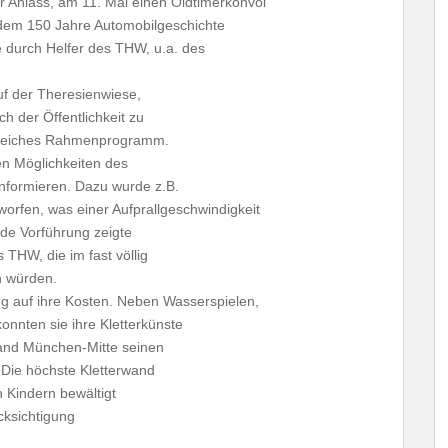
 Anlass, am 11. Mai einen Oldtimerkonvoi
 dem 150 Jahre Automobilgeschichte
 durch Helfer des THW, u.a. des
f der Theresienwiese,
h der Öffentlichkeit zu
gsreiches Rahmenprogramm.
en Möglichkeiten des
ormieren. Dazu wurde z.B.
rfen, was einer Aufprallgeschwindigkeit
nde Vorführung zeigte
 THW, die im fast völlig
n würden.
ng auf ihre Kosten. Neben Wasserspielen,
onnten sie ihre Kletterkünste
rband München-Mitte seinen
 Die höchste Kletterwand
n Kindern bewältigt
cksichtigung