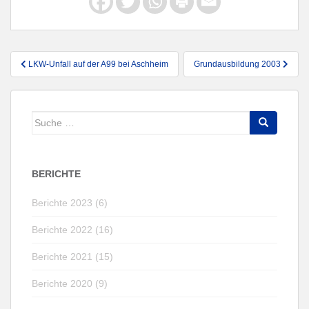
Beitragsnavigation
LKW-Unfall auf der A99 bei Aschheim
Grundausbildung 2003
Suche
nach:
BERICHTE
Berichte 2023 (6)
Berichte 2022 (16)
Berichte 2021 (15)
Berichte 2020 (9)