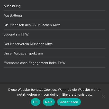
Ausbildung
Ausstattung
Die Einheiten des OV München-Mitte
Jugend im THW
Der Helferverein München Mitte
Unser Aufgabenspektrum
Ehrenamtliches Engagement beim THW
Diese Website benutzt Cookies. Wenn du die Website weiter
DATENSCHUTZ
IMPRESSUM
nutzt, gehen wir von deinem Einverständnis aus.
Technisches Hilfswerk - OV München Mitte Theme von
Colorlib
Powered by
OK
Nein
Weiterlesen
WordPress