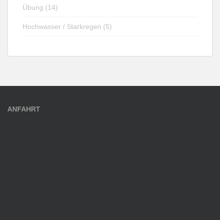
Übung (14)
Hochwasser / Starkregen (5)
ANFAHRT