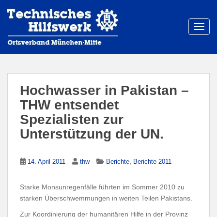
S
k
i
TOGG
p
t
o
m
a
Hochwasser in Pakistan –
i
THW entsendet
n
Spezialisten zur
c
o
Unterstützung der UN.
n
t
e
,
14. April 2011
thw
Berichte
Berichte 2011
n
t
Starke Monsunregenfälle führten im Sommer 2010 zu
starken Überschwemmungen in weiten Teilen Pakistans.
Zur Koordinierung der humanitären Hilfe in der Provinz