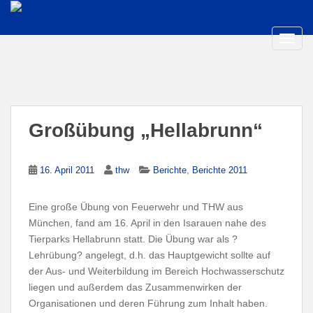
S
k
i
TOGG
p
t
o
m
a
Großübung „Hellabrunn“
i
n
c
,
16. April 2011
thw
Berichte
Berichte 2011
o
n
Eine große Übung von Feuerwehr und THW aus
t
München, fand am 16. April in den Isarauen nahe des
e
Tierparks Hellabrunn statt. Die Übung war als ?
n
Lehrübung? angelegt, d.h. das Hauptgewicht sollte auf
t
der Aus- und Weiterbildung im Bereich Hochwasserschutz
liegen und außerdem das Zusammenwirken der
Organisationen und deren Führung zum Inhalt haben.