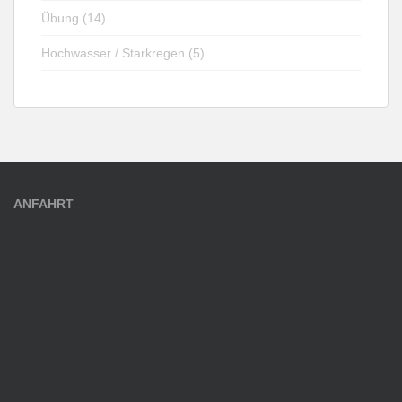
Übung (14)
Hochwasser / Starkregen (5)
ANFAHRT