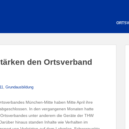
ORTS
stärken den Ortsverband
,
11
Grundausbildung
rtsverbandes München-Mitte haben Mitte April ihre
 abgeschlossen. In den vergangenen Monaten hatte
es Ortsverbandes unter anderem die Geräte der THW
Darüber hinaus standen Inhalte wie Verhalten im
sport von Verletzten auf dem Lehrplan. Schwerpunkte