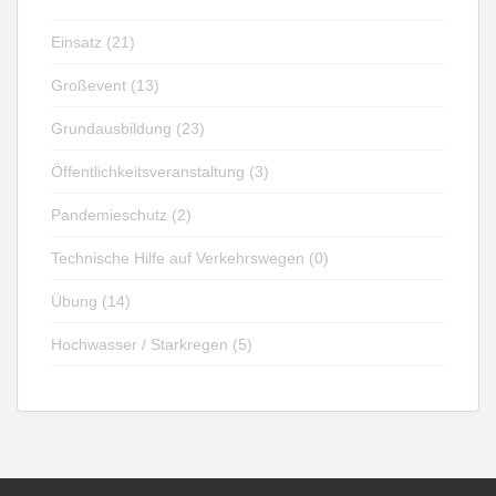
Einsatz (21)
Großevent (13)
Grundausbildung (23)
Öffentlichkeitsveranstaltung (3)
Pandemieschutz (2)
Technische Hilfe auf Verkehrswegen (0)
Übung (14)
Hochwasser / Starkregen (5)