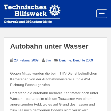
S
k
i
TOGG
p
t
o
m
a
Autobahn unter Wasser
i
n
c
,
28. Februar 2009
thw
Berichte
Berichte 2009
o
n
Gegen Mittag wurden die beim THV-Dienst befindlichen
t
Kameraden von der Autobahnmeisterei auf die A94
e
Richtung Passau gerufen.
n
Dort stand die Autobahn mehrere Zentimeter hoch unter
t
Wasser – es handelte sich um Tauwasser von einem
angrenzenden Feld, wo es auf Grund des nassen und
zum Teil noch gefrorenen Bodens nicht versickern