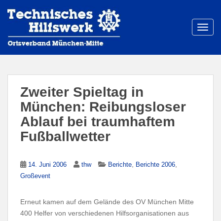
S
k
i
TOGG
p
t
o
m
a
Zweiter Spieltag in
i
München: Reibungsloser
n
Ablauf bei traumhaftem
c
o
Fußballwetter
n
t
e
,
,
14. Juni 2006
thw
Berichte
Berichte 2006
n
Großevent
t
Erneut kamen auf dem Gelände des OV München Mitte
400 Helfer von verschiedenen Hilfsorganisationen aus