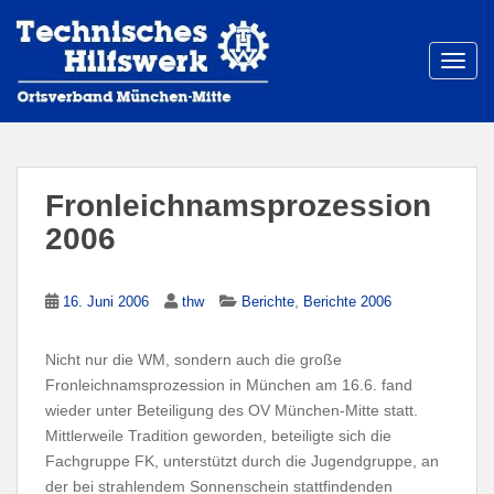
S
k
i
TOGG
p
t
o
m
a
Fronleichnamsprozession
i
2006
n
c
o
,
16. Juni 2006
thw
Berichte
Berichte 2006
n
t
Nicht nur die WM, sondern auch die große
e
Fronleichnamsprozession in München am 16.6. fand
n
wieder unter Beteiligung des OV München-Mitte statt.
t
Mittlerweile Tradition geworden, beteiligte sich die
Fachgruppe FK, unterstützt durch die Jugendgruppe, an
der bei strahlendem Sonnenschein stattfindenden