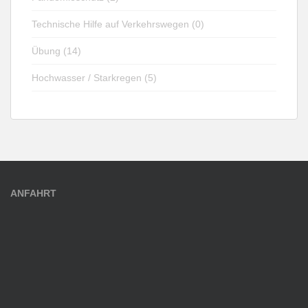
Technische Hilfe auf Verkehrswegen (0)
Übung (14)
Hochwasser / Starkregen (5)
ANFAHRT