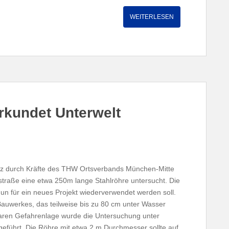
WEITERLESEN
kundet Unterwelt
z durch Kräfte des THW Ortsverbands München-Mitte
traße eine etwa 250m lange Stahlröhre untersucht. Die
un für ein neues Projekt wiederverwendet werden soll.
auwerkes, das teilweise bis zu 80 cm unter Wasser
laren Gefahrenlage wurde die Untersuchung unter
führt. Die Röhre mit etwa 2 m Durchmesser sollte auf