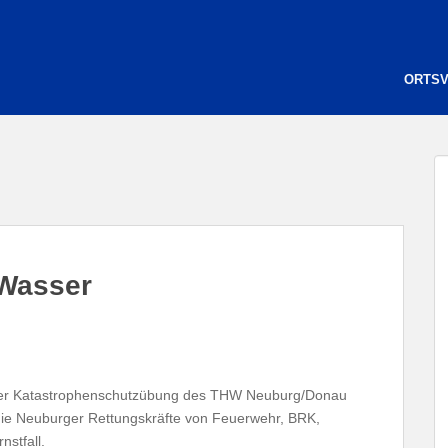
ORTS
Wasser
ner Katastrophenschutzübung des THW Neuburg/Donau
 die Neuburger Rettungskräfte von Feuerwehr, BRK,
stfall.