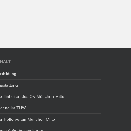
NHALT
sbildung
sstattung
e Einheiten des OV München-Mitte
ugend im THW
r Helferverein München Mitte
nser Aufgabenspektrum