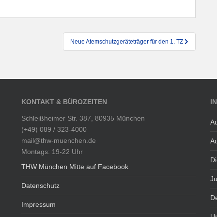
Neue Atemschutzgeräteträger für den 1. TZ
KONTAKT & BÜROZEITEN
I
Schleißheimer Str. 387, 80935 München
Au
(+49) 089 / 323-4000
mail@thw-muenchen.de
Au
Montags: 19-22 Uhr
Di
THW München Mitte auf Facebook
J
Datenschutz
De
Impressum
U