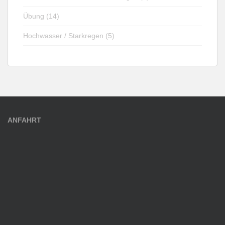
Übung (14)
Hochwasser / Starkregen (5)
ANFAHRT