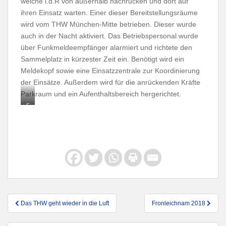
welche i.d.R von außerhalb nachrücken und dort auf
ihren Einsatz warten. Einer dieser Bereitstellungsräume
wird vom THW München-Mitte betrieben. Dieser wurde
auch in der Nacht aktiviert. Das Betriebspersonal wurde
über Funkmeldeempfänger alarmiert und richtete den
Sammelplatz in kürzester Zeit ein. Benötigt wird ein
Meldekopf sowie eine Einsatzzentrale zur Koordinierung
der Einsätze. Außerdem wird für die anrückenden Kräfte
Parkraum und ein Aufenthaltsbereich hergerichtet.
F
ot
o:
D
P
A
Beitragsnavigation
Das THW geht wieder in die Luft
Fronleichnam 2018