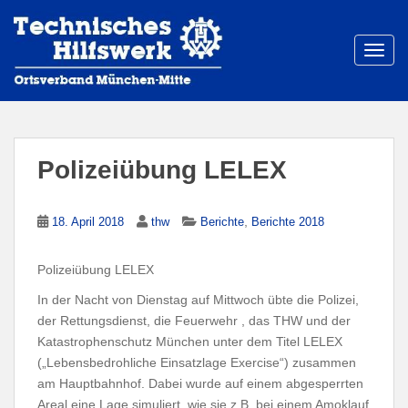
S
k
i
TOGG
p
t
o
m
a
Polizeiübung LELEX
i
n
c
,
18. April 2018
thw
Berichte
Berichte 2018
o
n
Polizeiübung LELEX
t
In der Nacht von Dienstag auf Mittwoch übte die Polizei,
e
der Rettungsdienst, die Feuerwehr , das THW und der
n
Katastrophenschutz München unter dem Titel LELEX
t
(„Lebensbedrohliche Einsatzlage Exercise“) zusammen
am Hauptbahnhof. Dabei wurde auf einem abgesperrten
Areal eine Lage simuliert, wie sie z.B. bei einem Amoklauf