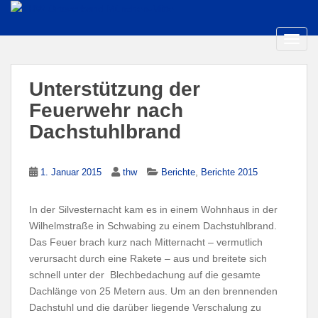
S
k
i
TOGG
p
t
Unterstützung der
o
m
Feuerwehr nach
a
Dachstuhlbrand
i
n
c
,
1. Januar 2015
thw
Berichte
Berichte 2015
o
n
In der Silvesternacht kam es in einem Wohnhaus in der
t
Wilhelmstraße in Schwabing zu einem Dachstuhlbrand.
e
Das Feuer brach kurz nach Mitternacht – vermutlich
n
verursacht durch eine Rakete – aus und breitete sich
t
schnell unter der Blechbedachung auf die gesamte
Dachlänge von 25 Metern aus. Um an den brennenden
Dachstuhl und die darüber liegende Verschalung zu