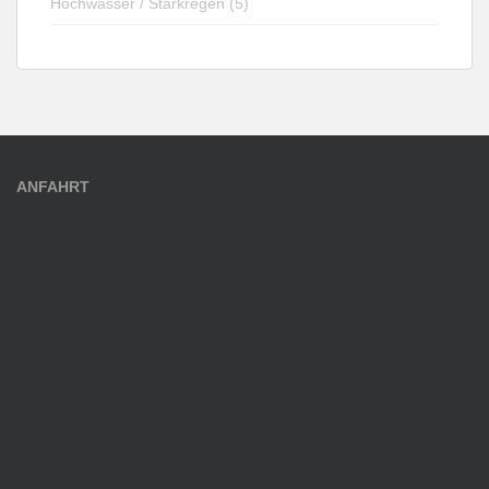
Hochwasser / Starkregen (5)
ANFAHRT