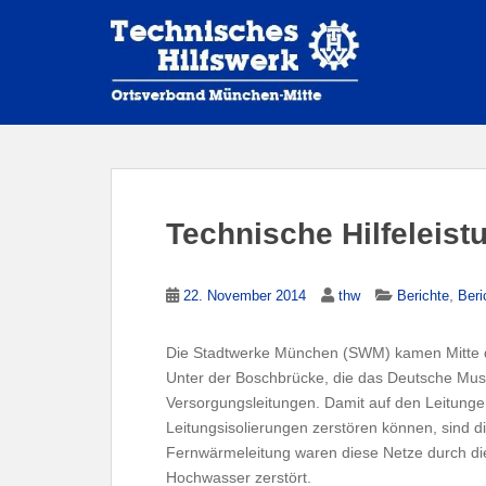
S
k
i
p
t
o
m
a
i
Technische Hilfeleist
n
c
o
,
22. November 2014
thw
Berichte
Beri
n
t
Die Stadtwerke München (SWM) kamen Mitte d
e
Unter der Boschbrücke, die das Deutsche Muse
n
Versorgungsleitungen. Damit auf den Leitungen
t
Leitungsisolierungen zerstören können, sind d
Fernwärmeleitung waren diese Netze durch die
Hochwasser zerstört.