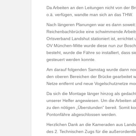
Da Arbeiten an den Leitungen nicht von der B
o.ä. verfügen, wandte man sich an das THW.
Nach längeren Planungen war es dann soweit:
Reichenbachbrücke eine schwimmende Arbeitsp
Ortsverband Landshut stationiert ist, errichtet
OV München-Mitte wurde diese nun zur Boschb
besteht, wurde die Fähre so installiert, dass s
gesteuert werden konnte.
Am darauf folgenden Samstag wurde dann noch 
den oberen Bereichen der Brücke gearbeitet w
Netze entfernt und neue Vogelschutznetze mon
Da sich die Montage länger hinzog als gedacht
unserer Helfer angewiesen. Um die Arbeiten ab
zu den nötigen „Überstunden“ bereit. Somit kon
Pontonfähre abgeschlossen werden.
Herzlichen Dank an die Kameraden aus Landshu
des 2. Technischen Zugs für die außerordentlic