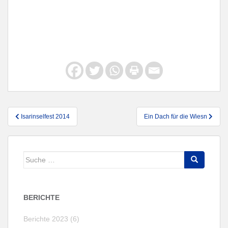
Beitragsnavigation
Isarinselfest 2014
Ein Dach für die Wiesn
Suche
nach:
BERICHTE
Berichte 2023 (6)