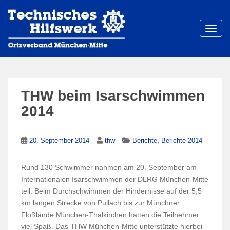
S
k
i
TOGG
p
t
o
m
a
THW beim Isarschwimmen
i
2014
n
c
o
,
20. September 2014
thw
Berichte
Berichte 2014
n
t
Rund 130 Schwimmer nahmen am 20. September am
e
Internationalen Isarschwimmen der DLRG München-Mitte
n
teil. Beim Durchschwimmen der Hindernisse auf der 5,5
t
km langen Strecke von Pullach bis zur Münchner
Floßlände München-Thalkirchen hatten die Teilnehmer
viel Spaß. Das THW München-Mitte unterstützte hierbei