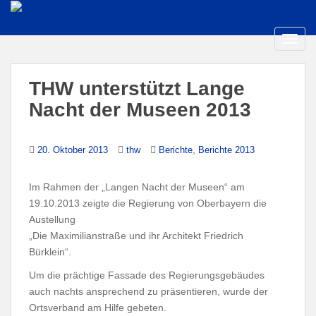
S
k
i
TOGG
p
t
THW unterstützt Lange
o
m
Nacht der Museen 2013
a
i
,
20. Oktober 2013
thw
Berichte
Berichte 2013
n
c
o
Im Rahmen der „Langen Nacht der Museen“ am
n
19.10.2013 zeigte die Regierung von Oberbayern die
t
Austellung
e
„Die Maximilianstraße und ihr Architekt Friedrich
n
Bürklein“.
t
Um die prächtige Fassade des Regierungsgebäudes
auch nachts ansprechend zu präsentieren, wurde der
Ortsverband am Hilfe gebeten.