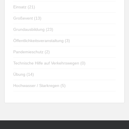
Einsatz (21)
Großevent (13)
Grundausbildung (23)
Öffentlichkeitsveranstaltung (3)
Pandemieschutz (2)
Technische Hilfe auf Verkehrswegen (0)
Übung (14)
Hochwasser / Starkregen (5)