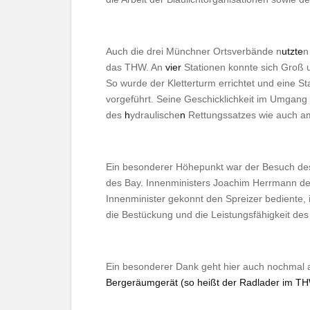
Auch die drei Münchner Ortsverbände n
utzte
n
das THW. An
vier
Stationen konnte sich Groß 
So wurde der Kletterturm errichtet und eine St
vorgeführt. Seine Geschicklichkeit im Umgan
des
h
ydraulische
n
Rettungssatzes wie auch am
Ein besonderer Höhepunkt war der Besuch des 
des Bay. Innenministers Joachim Herrmann d
Innenminister gekonnt den Spreizer bediente, i
die Bestückung und die Leistungsfähigkeit de
Ein besonderer Dank geht hier auch nochmal 
Bergeräumgerät (so heißt der Radlader im T