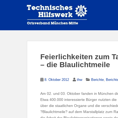
S
k
i
p
t
o
m
a
i
Feierlichkeiten zum T
n
– die Blaulichtmeile
c
o
n
,
8. Oktober 2012
thw
Berichte
Bericht
t
e
n
Am 02. und 03. Oktober fanden in München die
t
Etwa 400.000 interessierte Bürger nutzten die
über die staatlichen Organe und die verschie
?Blaulichtmeile? auf dem Marstallplatz zum 
die Arbeit der
Blaulichtorganisationen
sowie de