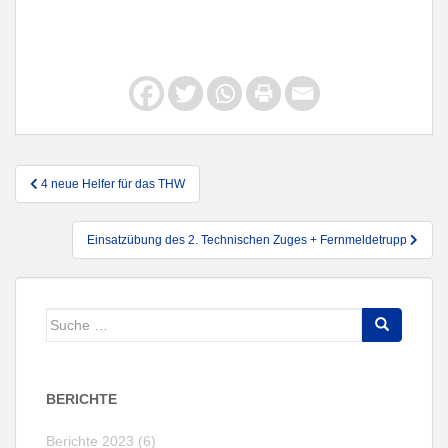
Beitragsnavigation
4 neue Helfer für das THW
Einsatzübung des 2. Technischen Zuges + Fernmeldetrupp
Suche
nach:
BERICHTE
Berichte 2023 (6)