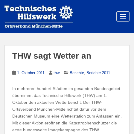
S
k
i
TOGG
p
t
o
m
a
THW sagt Wetter an
i
n
c
,
1. Oktober 2011
thw
Berichte
Berichte 2011
o
n
In mehreren hundert Städten im gesamten Bundesgebiet
t
übernimmt das Technische Hilfswerk (THW) am 1.
e
Oktober den aktuellen Wetterbericht. Der THW-
n
Ortsverband München-Mitte richtet dafür vor dem
t
Deutschen Museum eine Wetterstation zum Anfassen ein.
Mit dieser Aktion eröffnen die Katastrophenschützer die
erste bundesweite Imagekampagne des THW.