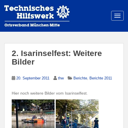
S
k
i
TOGG
p
t
o
m
a
2. Isarinselfest: Weitere
i
Bilder
n
c
o
,
20. September 2011
thw
Berichte
Berichte 2011
n
t
Hier noch weitere Bilder vom Isarinselfest.
e
n
t