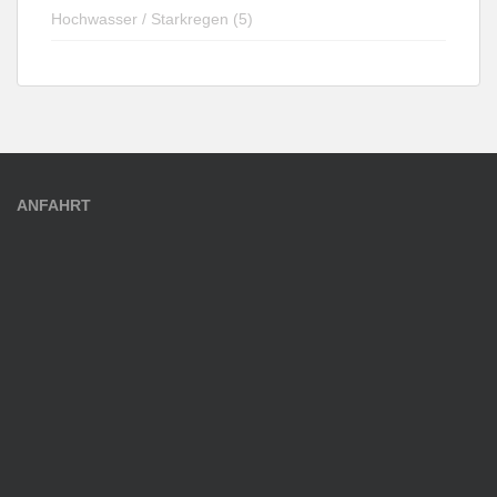
Hochwasser / Starkregen (5)
ANFAHRT