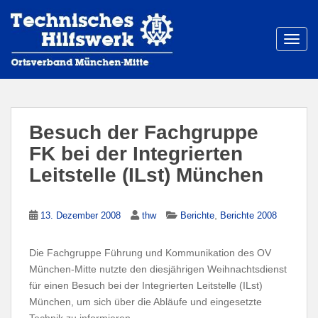
S
k
i
TOGG
p
t
o
m
a
Besuch der Fachgruppe
i
FK bei der Integrierten
n
Leitstelle (ILst) München
c
o
n
,
13. Dezember 2008
thw
Berichte
Berichte 2008
t
e
n
Die Fachgruppe Führung und Kommunikation des OV
t
München-Mitte nutzte den diesjährigen Weihnachtsdienst
für einen Besuch bei der Integrierten Leitstelle (ILst)
München, um sich über die Abläufe und eingesetzte
Technik zu informieren.