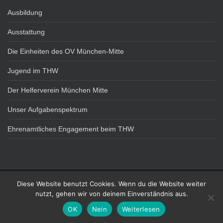
Ausbildung
Ausstattung
Die Einheiten des OV München-Mitte
Jugend im THW
Der Helferverein München Mitte
Unser Aufgabenspektrum
Ehrenamtliches Engagement beim THW
Diese Website benutzt Cookies. Wenn du die Website weiter
DATENSCHUTZ
IMPRESSUM
nutzt, gehen wir von deinem Einverständnis aus.
Technisches Hilfswerk - OV München Mitte Theme von
Colorlib
Powered by
OK
Nein
Weiterlesen
WordPress