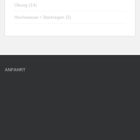
Übung (14)
Hochwasser / Starkregen (5)
ANFAHRT