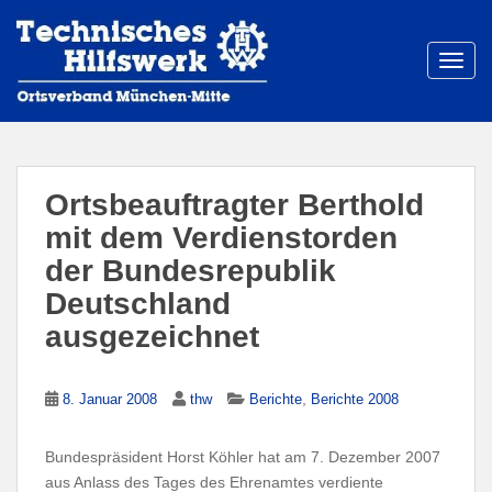
S
k
i
TOGG
p
t
o
m
a
Ortsbeauftragter Berthold
i
mit dem Verdienstorden
n
der Bundesrepublik
c
o
Deutschland
n
ausgezeichnet
t
e
n
,
8. Januar 2008
thw
Berichte
Berichte 2008
t
Bundespräsident Horst Köhler hat am 7. Dezember 2007
aus Anlass des Tages des Ehrenamtes verdiente