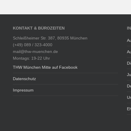
KONTAKT & BÜROZEITEN
I
Schleißheimer Str. 387, 80935 München
Au
(+49) 089 / 323-4000
mail@thw-muenchen.de
Au
Montags: 19-22 Uhr
Di
THW München Mitte auf Facebook
J
Datenschutz
De
Impressum
U
E