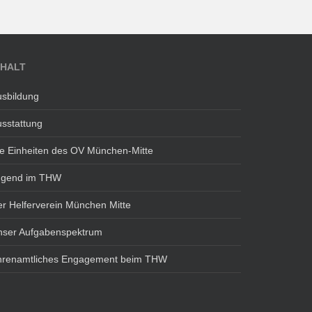
NHALT
sbildung
sstattung
e Einheiten des OV München-Mitte
ugend im THW
r Helferverein München Mitte
nser Aufgabenspektrum
hrenamtliches Engagement beim THW