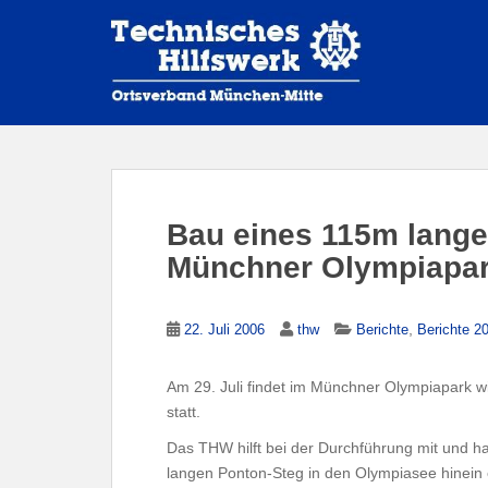
S
k
i
p
t
o
m
a
i
Bau eines 115m lange
n
Münchner Olympiapa
c
o
n
,
22. Juli 2006
thw
Berichte
Berichte 2
t
e
n
Am 29. Juli findet im Münchner Olympiapark 
t
statt.
Das THW hilft bei der Durchführung mit und 
langen Ponton-Steg in den Olympiasee hinein e