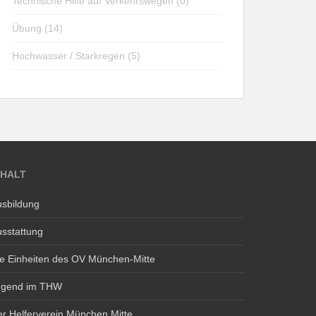
Technische Hilfe auf Verkehrswegen (0)
Übung (14)
Hochwasser / Starkregen (5)
NHALT
sbildung
sstattung
e Einheiten des OV München-Mitte
ugend im THW
r Helferverein München Mitte