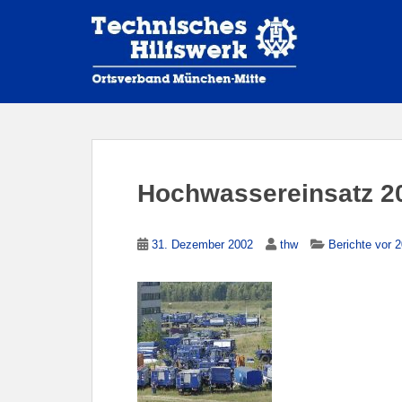
S
k
i
p
t
o
m
a
i
Hochwassereinsatz 2
n
c
o
31. Dezember 2002
thw
Berichte vor 
n
t
e
n
t