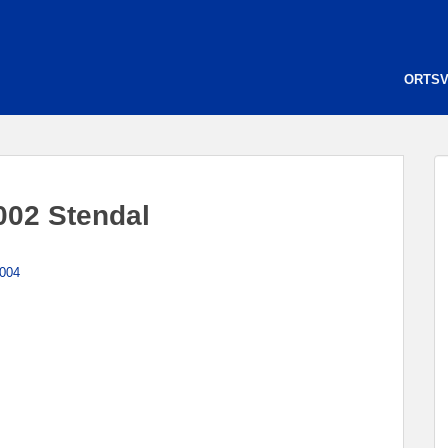
ORTS
002 Stendal
2004