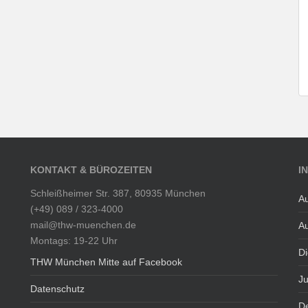
KONTAKT & BÜROZEITEN
I
Schleißheimer Str. 387, 80935 München
Au
(+49) 089 / 323-4000
mail@thw-muenchen.de
Au
Montags: 19-22 Uhr
Di
THW München Mitte auf Facebook
J
Datenschutz
De