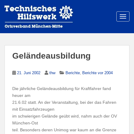
S
k
i
TOGG
p
t
o
m
a
Geländeausbildung
i
n
c
,
21. Juni 2002
thw
Berichte
Berichte vor 2004
o
n
Die jährliche Geländeausbildung für Kraftfahrer fand
t
heuer am
e
21.6.02 statt. An der Veranstaltung, bei der das Fahren
n
mit Einsatzfahrzeugen
t
im schwierigen Gelände geübt wird, nahm auch der OV
München-Ost
teil. Besonders deren Unimog war kaum an die Grenze