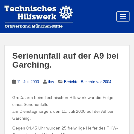
S
k
i
TOGG
p
t
o
m
a
Serienunfall auf der A9 bei
i
Garching.
n
c
o
,
11. Juli 2000
thw
Berichte
Berichte vor 2004
n
t
Großalarm beim Technischen Hilfswerk war die Folge
e
eines Serienunfalls
n
am Dienstagmorgen, den 11. Juli 2000 auf der A9 bei
t
Garching.
Gegen 04.45 Uhr wurden 25 freiwillige Helfer des THW-