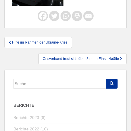
Beitragsnavigation
Hilfe im Rahmen der Ukraine-Krise
Ortsverband freut sich über 8 neue Einsatzkräfte
Suche
nach:
BERICHTE
Berichte 2023 (6)
Berichte 2022 (16)