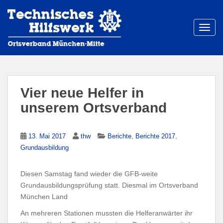
S
k
i
TOGG
p
t
o
m
a
Vier neue Helfer in
i
unserem Ortsverband
n
c
o
,
,
13. Mai 2017
thw
Berichte
Berichte 2017
n
Grundausbildung
t
e
Diesen Samstag fand wieder die GFB-weite
n
Grundausbildungsprüfung statt. Diesmal im Ortsverband
t
München Land
An mehreren Stationen mussten die Helferanwärter ihr