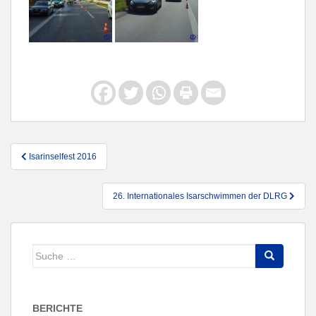
Beitragsnavigation
Isarinselfest 2016
26. Internationales Isarschwimmen der DLRG
Suche
nach:
BERICHTE