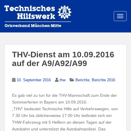
S
k
i
TOGG
p
t
o
m
a
THV-Dienst am 10.09.2016
i
auf der A9/A92/A99
n
c
o
,
10. September 2016
thw
Berichte
Berichte 2016
n
t
Es gab viel zu tun für die THV-Mannschaft zum Ende der
e
Sommerferien in Bayern am 10.09.2016.
n
„THV“ bedeutet Technische Hilfe auf Verkehrswegen, von
t
7.30 Uhr bis üblicherweise 17.00 Uhr befindet sich ein
THW-Fahrzeug mit 5 Helfern an diesen Tagen auf der
Autobahn und unterstützt die Autobahnpolizei. Das