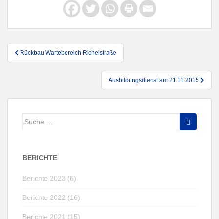
Beitragsnavigation
Rückbau Wartebereich Richelstraße
Ausbildungsdienst am 21.11.2015
Suche
nach:
BERICHTE
Berichte 2023 (6)
Berichte 2022 (16)
Berichte 2021 (15)