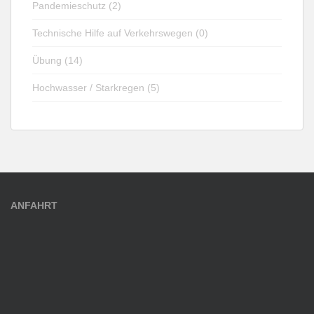
Pandemieschutz (2)
Technische Hilfe auf Verkehrswegen (0)
Übung (14)
Hochwasser / Starkregen (5)
ANFAHRT