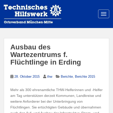
S
k
i
TOGG
p
t
o
m
a
Ausbau des
i
Wartezentrums f.
n
Flüchtlinge in Erding
c
o
n
,
28. Oktober 2015
thw
Berichte
Berichte 2015
t
e
n
Mehr als 300 ehrenamtliche THW-Helferinnen und -Helfer
t
am Tag unterstützen derzeit Kommunen, Landkreise und
weitere Anforderer bei der Unterbringung von
Flüchtlingen. Sie ertüchtigten Gebäude und übernahmen
auch den Auf- und Ausbau der Infrastruktur: Strom- und