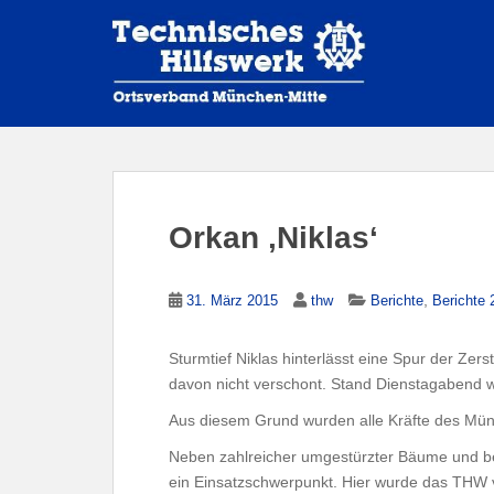
S
k
i
p
t
o
m
a
i
Orkan ‚Niklas‘
n
c
o
,
31. März 2015
thw
Berichte
Berichte 
n
t
Sturmtief Niklas hinterlässt eine Spur der Zer
e
davon nicht verschont. Stand Dienstagabend 
n
t
Aus diesem Grund wurden alle Kräfte des Mün
Neben zahlreicher umgestürzter Bäume und b
ein Einsatzschwerpunkt. Hier wurde das THW vo