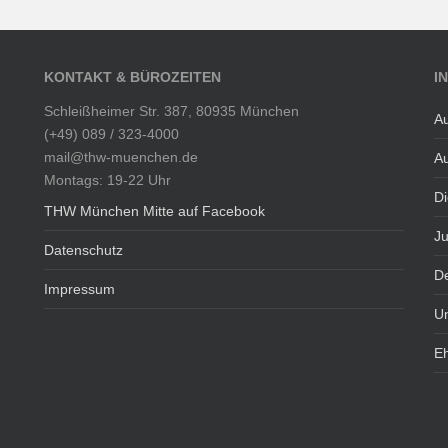
KONTAKT & BÜROZEITEN
I
Schleißheimer Str. 387, 80935 München
Au
(+49) 089 / 323-4000
mail@thw-muenchen.de
Au
Montags: 19-22 Uhr
Di
THW München Mitte auf Facebook
J
Datenschutz
De
Impressum
U
E