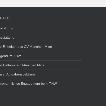
NHALT
sbildung
sstattung
e Einheiten des OV München-Mitte
ugend im THW
r Helferverein München Mitte
nser Aufgabenspektrum
hrenamtliches Engagement beim THW