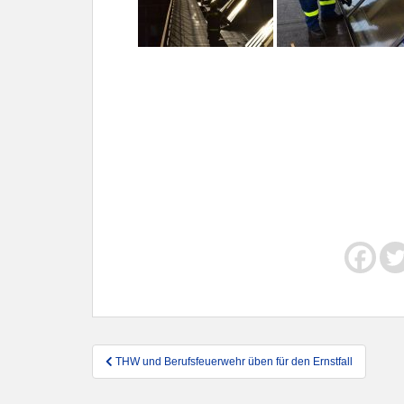
Beitragsnavigation
THW und Berufsfeuerwehr üben für den Ernstfall