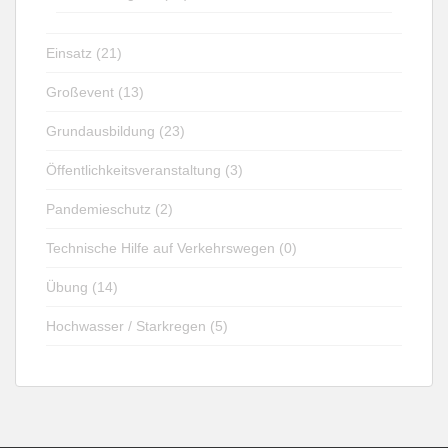
Einsatz (21)
Großevent (13)
Grundausbildung (23)
Öffentlichkeitsveranstaltung (3)
Pandemieschutz (2)
Technische Hilfe auf Verkehrswegen (0)
Übung (14)
Hochwasser / Starkregen (5)