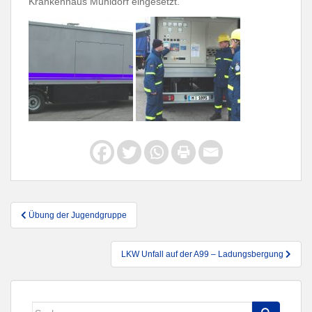
Krankenhaus Mühldorf eingesetzt.
Beitragsnavigation
Übung der Jugendgruppe
LKW Unfall auf der A99 – Ladungsbergung
Suche