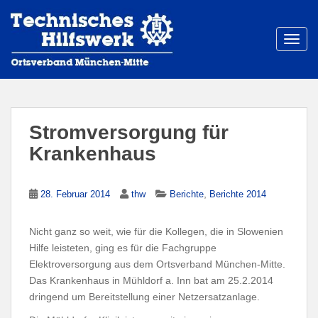
S
k
i
TOGG
p
t
o
m
a
Stromversorgung für
i
Krankenhaus
n
c
o
,
28. Februar 2014
thw
Berichte
Berichte 2014
n
t
Nicht ganz so weit, wie für die Kollegen, die in Slowenien
e
Hilfe leisteten, ging es für die Fachgruppe
n
Elektroversorgung aus dem Ortsverband München-Mitte.
t
Das Krankenhaus in Mühldorf a. Inn bat am 25.2.2014
dringend um Bereitstellung einer Netzersatzanlage.