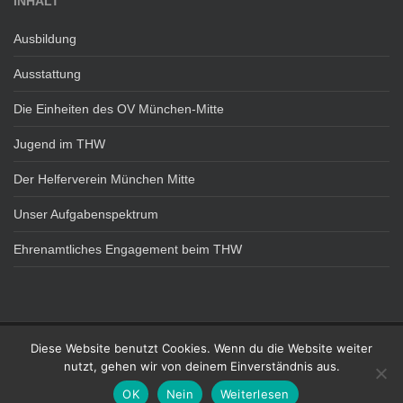
INHALT
Ausbildung
Ausstattung
Die Einheiten des OV München-Mitte
Jugend im THW
Der Helferverein München Mitte
Unser Aufgabenspektrum
Ehrenamtliches Engagement beim THW
Diese Website benutzt Cookies. Wenn du die Website weiter
DATENSCHUTZ
IMPRESSUM
nutzt, gehen wir von deinem Einverständnis aus.
Technisches Hilfswerk - OV München Mitte Theme von
Colorlib
Powered by
OK
Nein
Weiterlesen