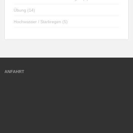
Übung (14)
Hochwasser / Starkregen (5)
ANFAHRT