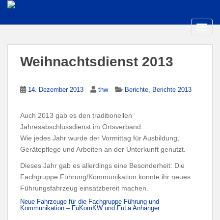
S
k
i
TOGG
p
t
Weihnachtsdienst 2013
o
m
a
,
14. Dezember 2013
thw
Berichte
Berichte 2013
i
n
Auch 2013 gab es den traditionellen
c
Jahresabschlussdienst im Ortsverband.
o
Wie jedes Jahr wurde der Vormittag für Ausbildung,
n
Gerätepflege und Arbeiten an der Unterkunft genutzt.
t
e
Dieses Jahr gab es allerdings eine Besonderheit: Die
n
Fachgruppe Führung/Kommunikation konnte ihr neues
t
Führungsfahrzeug einsatzbereit machen.
Neue Fahrzeuge für die Fachgruppe Führung und
Kommunikation – FüKomKW und FüLa Anhänger