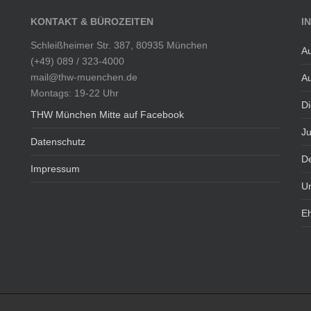
KONTAKT & BÜROZEITEN
I
Schleißheimer Str. 387, 80935 München
Au
(+49) 089 / 323-4000
mail@thw-muenchen.de
Au
Montags: 19-22 Uhr
Di
THW München Mitte auf Facebook
J
Datenschutz
De
Impressum
U
E