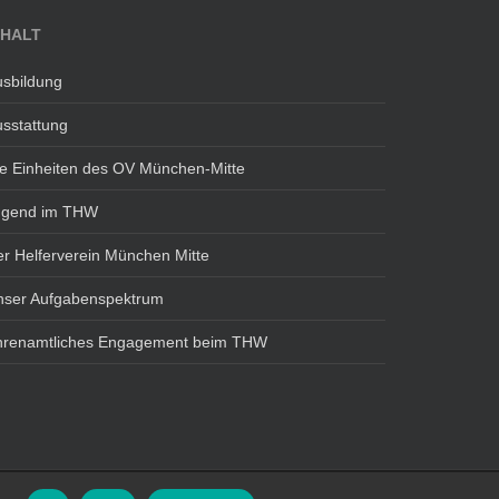
NHALT
sbildung
sstattung
e Einheiten des OV München-Mitte
ugend im THW
r Helferverein München Mitte
nser Aufgabenspektrum
hrenamtliches Engagement beim THW