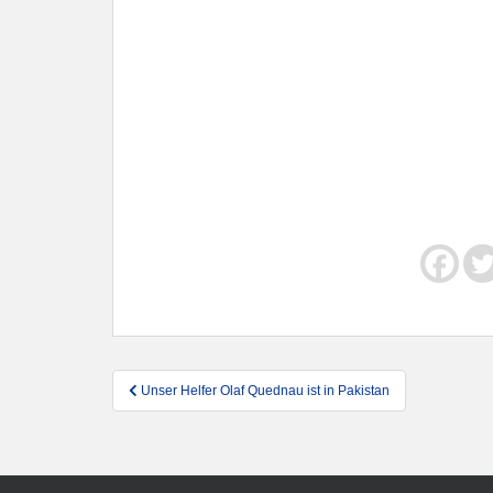
Beitragsnavigation
Unser Helfer Olaf Quednau ist in Pakistan