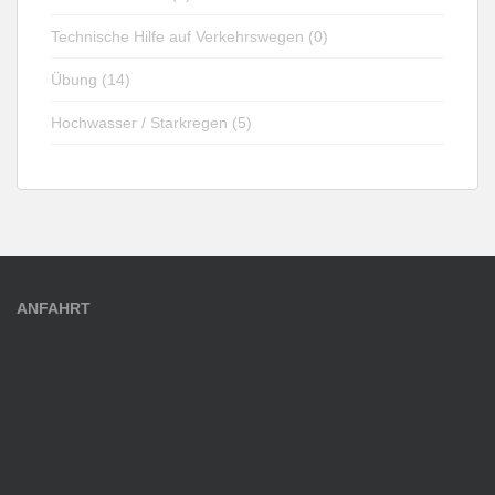
Technische Hilfe auf Verkehrswegen (0)
Übung (14)
Hochwasser / Starkregen (5)
ANFAHRT