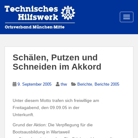
S
k
i
TOGG
p
t
o
m
a
Schälen, Putzen und
i
Schneiden im Akkord
n
c
o
,
9. September 2005
thw
Berichte
Berichte 2005
n
t
Unter diesem Motto trafen sich freiwillige am
e
Freitagabend, den 09.09.05 in der
n
Unterkunft.
t
Grund der Aktion: Die Verpflegung für die
Bootsausbildung in Wartaweil