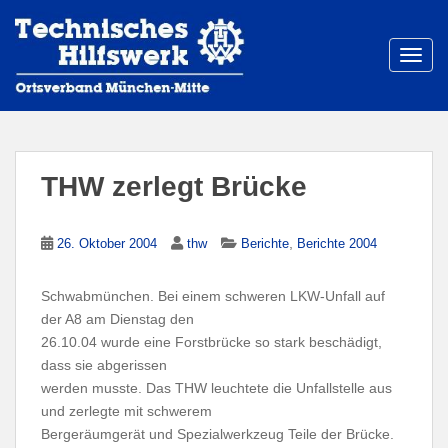
S
k
i
TOGG
p
t
o
m
a
THW zerlegt Brücke
i
n
c
,
26. Oktober 2004
thw
Berichte
Berichte 2004
o
n
Schwabmünchen. Bei einem schweren LKW-Unfall auf
t
der A8 am Dienstag den
e
26.10.04 wurde eine Forstbrücke so stark beschädigt,
n
dass sie abgerissen
t
werden musste. Das THW leuchtete die Unfallstelle aus
und zerlegte mit schwerem
Bergeräumgerät und Spezialwerkzeug Teile der Brücke.