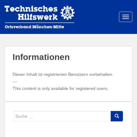
S
k
i
TOGG
p
t
o
m
a
Informationen
i
n
c
Dieser Inhalt ist registrierten Benutzern vorbehalten.
o
---
n
This content is only available for registered users.
t
e
n
Suche
t
nach: